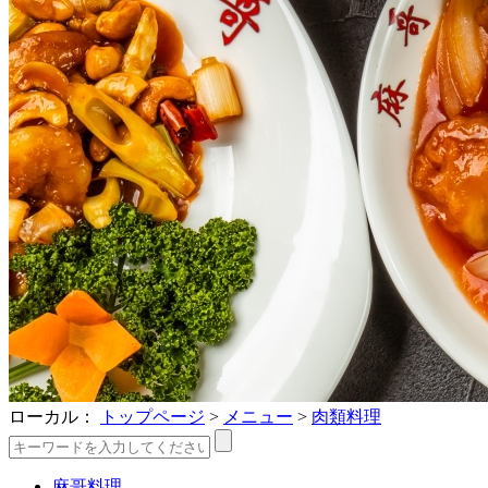
ローカル：
トップページ
>
メニュー
>
肉類料理
麻哥料理