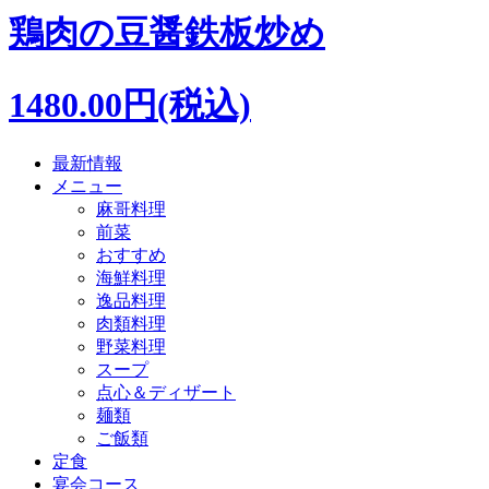
鶏肉の豆醤鉄板炒め
1480.00円(税込)
最新情報
メニュー
麻哥料理
前菜
おすすめ
海鮮料理
逸品料理
肉類料理
野菜料理
スープ
点心＆ディザート
麺類
ご飯類
定食
宴会コース