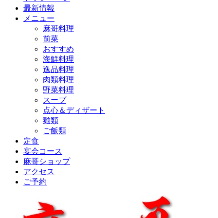
最新情報
メニュー
麻哥料理
前菜
おすすめ
海鮮料理
逸品料理
肉類料理
野菜料理
スープ
点心＆ディザート
麺類
ご飯類
定食
宴会コース
麻哥ショップ
アクセス
ご予約