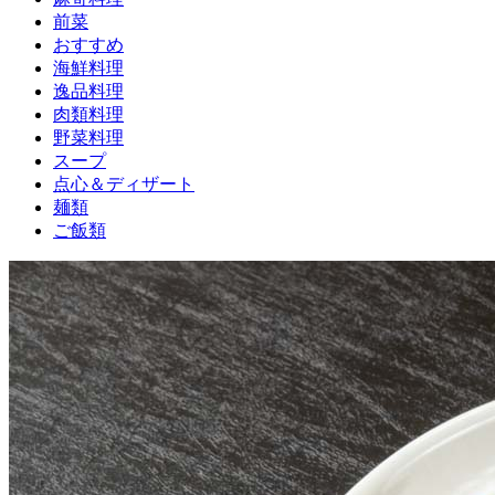
前菜
おすすめ
海鮮料理
逸品料理
肉類料理
野菜料理
スープ
点心＆ディザート
麺類
ご飯類