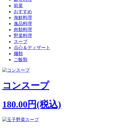
前菜
おすすめ
海鮮料理
逸品料理
肉類料理
野菜料理
スープ
点心＆ディザート
麺類
ご飯類
コンスープ
180.00円(税込)