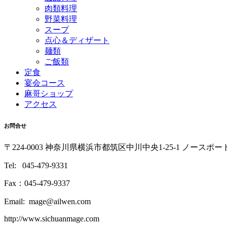
肉類料理
野菜料理
スープ
点心＆ディザート
麺類
ご飯類
定食
宴会コース
麻哥ショップ
アクセス
お問合せ
〒224-0003 神奈川県横浜市都筑区中川中央1-25-1 ノースポ
Tel: 045-479-9331
Fax：045-479-9337
Email: mage@ailwen.com
http://www.sichuanmage.com