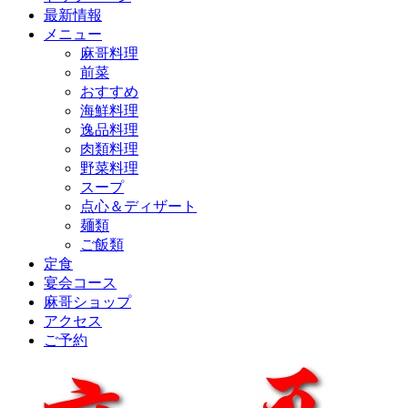
最新情報
メニュー
麻哥料理
前菜
おすすめ
海鮮料理
逸品料理
肉類料理
野菜料理
スープ
点心＆ディザート
麺類
ご飯類
定食
宴会コース
麻哥ショップ
アクセス
ご予約