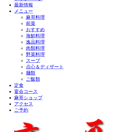
最新情報
メニュー
麻哥料理
前菜
おすすめ
海鮮料理
逸品料理
肉類料理
野菜料理
スープ
点心＆ディザート
麺類
ご飯類
定食
宴会コース
麻哥ショップ
アクセス
ご予約