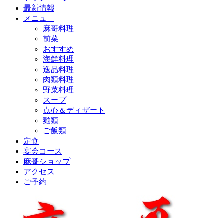
最新情報
メニュー
麻哥料理
前菜
おすすめ
海鮮料理
逸品料理
肉類料理
野菜料理
スープ
点心＆ディザート
麺類
ご飯類
定食
宴会コース
麻哥ショップ
アクセス
ご予約