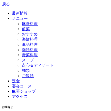
戻る
最新情報
メニュー
麻哥料理
前菜
おすすめ
海鮮料理
逸品料理
肉類料理
野菜料理
スープ
点心＆ディザート
麺類
ご飯類
定食
宴会コース
麻哥ショップ
アクセス
お問合せ