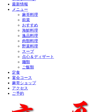
最新情報
メニュー
麻哥料理
前菜
おすすめ
海鮮料理
逸品料理
肉類料理
野菜料理
スープ
点心＆ディザート
麺類
ご飯類
定食
宴会コース
麻哥ショップ
アクセス
ご予約