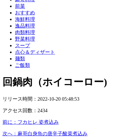
前菜
おすすめ
海鮮料理
逸品料理
肉類料理
野菜料理
スープ
点心＆ディザート
麺類
ご飯類
回鍋肉（ホイコーロー)
リリース時間：
2022-10-20 05:48:53
アクセス回数：
2434
前に：
フカヒレ 姿煮込み
次へ：
麻哥白身魚の唐辛子酸菜煮込み