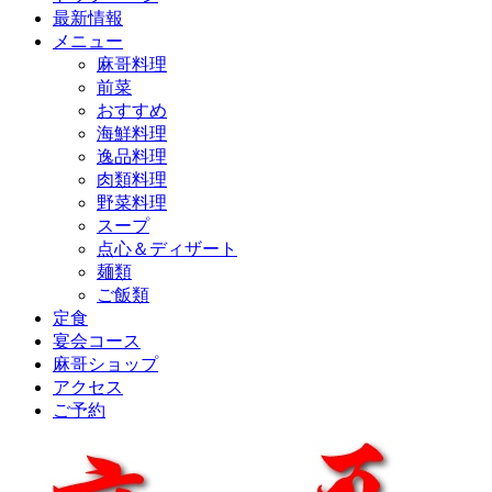
最新情報
メニュー
麻哥料理
前菜
おすすめ
海鮮料理
逸品料理
肉類料理
野菜料理
スープ
点心＆ディザート
麺類
ご飯類
定食
宴会コース
麻哥ショップ
アクセス
ご予約