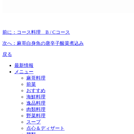
前に：
コース料理 B / Cコース
次へ：
麻哥白身魚の唐辛子酸菜煮込み
戻る
最新情報
メニュー
麻哥料理
前菜
おすすめ
海鮮料理
逸品料理
肉類料理
野菜料理
スープ
点心＆ディザート