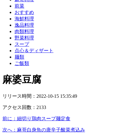
前菜
おすすめ
海鮮料理
逸品料理
肉類料理
野菜料理
スープ
点心＆ディザート
麺類
ご飯類
麻婆豆腐
リリース時間：
2022-10-15 15:35:49
アクセス回数：
2133
前に：
細切り鶏肉スープ麺定食
次へ：
麻哥白身魚の唐辛子酸菜煮込み