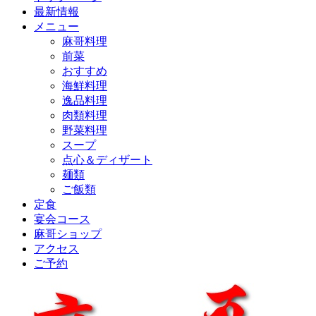
最新情報
メニュー
麻哥料理
前菜
おすすめ
海鮮料理
逸品料理
肉類料理
野菜料理
スープ
点心＆ディザート
麺類
ご飯類
定食
宴会コース
麻哥ショップ
アクセス
ご予約