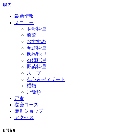
戻る
最新情報
メニュー
麻哥料理
前菜
おすすめ
海鮮料理
逸品料理
肉類料理
野菜料理
スープ
点心＆ディザート
麺類
ご飯類
定食
宴会コース
麻哥ショップ
アクセス
お問合せ