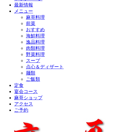
最新情報
メニュー
麻哥料理
前菜
おすすめ
海鮮料理
逸品料理
肉類料理
野菜料理
スープ
点心＆ディザート
麺類
ご飯類
定食
宴会コース
麻哥ショップ
アクセス
ご予約