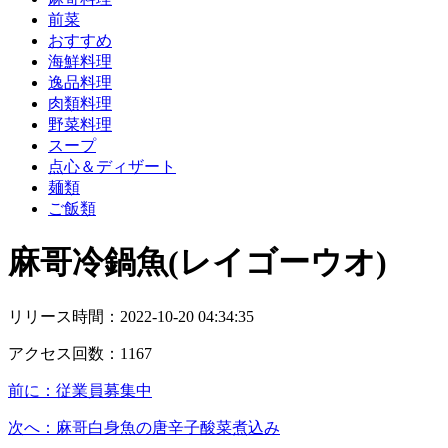
前菜
おすすめ
海鮮料理
逸品料理
肉類料理
野菜料理
スープ
点心＆ディザート
麺類
ご飯類
麻哥冷鍋魚(レイゴーウオ)
リリース時間：
2022-10-20 04:34:35
アクセス回数：
1167
前に：
従業員募集中
次へ：
麻哥白身魚の唐辛子酸菜煮込み