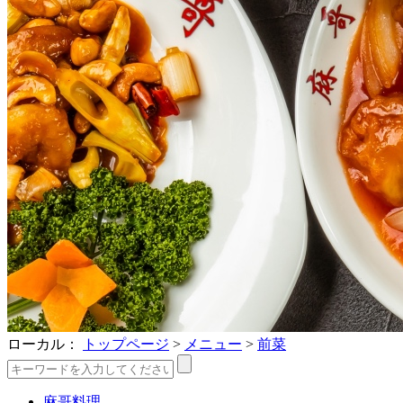
ローカル：
トップページ
>
メニュー
>
前菜
麻哥料理