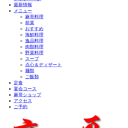
最新情報
メニュー
麻哥料理
前菜
おすすめ
海鮮料理
逸品料理
肉類料理
野菜料理
スープ
点心＆ディザート
麺類
ご飯類
定食
宴会コース
麻哥ショップ
アクセス
ご予約