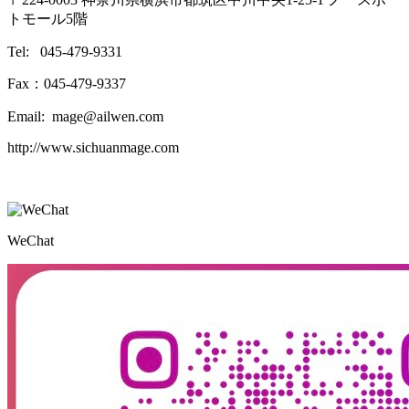
トモール5階
Tel: 045-479-9331
Fax：045-479-9337
Email: mage@ailwen.com
http://www.sichuanmage.com
WeChat