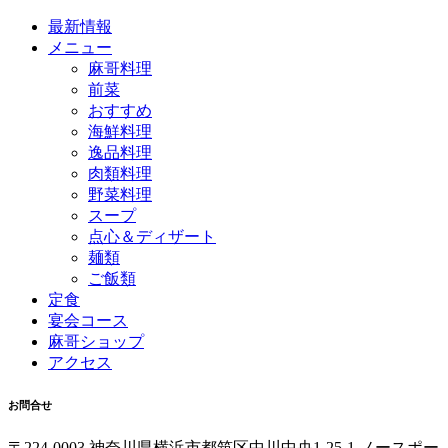
最新情報
メニュー
麻哥料理
前菜
おすすめ
海鮮料理
逸品料理
肉類料理
野菜料理
スープ
点心＆ディザート
麺類
ご飯類
定食
宴会コース
麻哥ショップ
アクセス
お問合せ
〒224-0003 神奈川県横浜市都筑区中川中央1-25-1 ノースポー