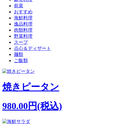
前菜
おすすめ
海鮮料理
逸品料理
肉類料理
野菜料理
スープ
点心＆ディザート
麺類
ご飯類
焼きピータン
980.00円(税込)