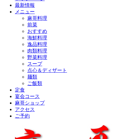
最新情報
メニュー
麻哥料理
前菜
おすすめ
海鮮料理
逸品料理
肉類料理
野菜料理
スープ
点心＆ディザート
麺類
ご飯類
定食
宴会コース
麻哥ショップ
アクセス
ご予約