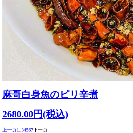
麻哥白身魚のピリ辛煮
2680.00円(税込)
上一页
1..
3
4
5
6
7
下一页